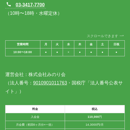
03-3417-7700
（10時〜18時・水曜定休）
スクロールできます
営業時間
月
火
水
木
金
土
日祝
10:00〜18:00
●
●
×
●
●
●
●
運営会社：株式会社みのり会
（法人番号：
9010901011763
・国税庁「法人番号公表サ
イト」）
料金
税込
入会金
110,000
円
月会費（初回6ヶ月分×一括）
14,3000円/月