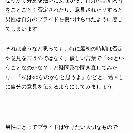
せっかく好意を抱いた女性から、自分の話す内容
をことごとく否定されたり、意見されたりすると
男性は自分のプライドを傷つけられたように感じ
てしまいます。
それは違うなと思っても、特に最初の時期は否定
や意見を言うのではなく、優しい言葉で「○○とい
うことなのかな？」と疑問形で聞き直してみた
り、「私は○○なのかなと思うよ」などと、遠回し
に自分の意見を伝えるようにしてみましょう。
男性にとってプライドは守りたい大切なもので