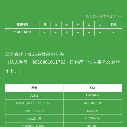
スクロールできます
営業時間
月
火
水
木
金
土
日祝
10:00〜18:00
●
●
×
●
●
●
●
運営会社：株式会社みのり会
（法人番号：
9010901011763
・国税庁「法人番号公表サ
イト」）
料金
税込
入会金
110,000
円
月会費（初回6ヶ月分×一括）
14,3000円/月
月会費（7ヶ月目〜）
15,400円/月
お見合い費
11,000円/回
ご成婚料（退会時）
330,000円