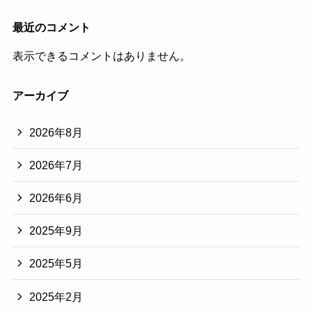
最近のコメント
表示できるコメントはありません。
アーカイブ
2026年8月
2026年7月
2026年6月
2025年9月
2025年5月
2025年2月