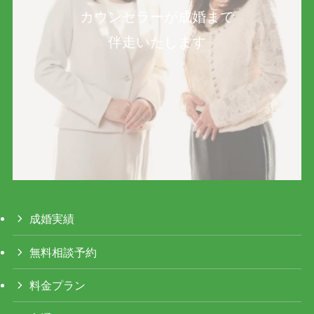
カウンセラーが成婚まで
伴走いたします
成婚実績
無料相談予約
料金プラン