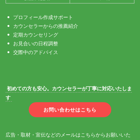
プロフィール作成サポート
カウンセラーからの推薦紹介
定期カウンセリング
お見合いの日程調整
交際中のアドバイス
初めての方も安心。カウンセラーが丁寧に対応いたしま
す
お問い合わせはこちら
広告・取材・宣伝などのメールはこちらからお願いいた