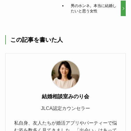
男のホンネ。本当に結婚し
たいと思う女性
この記事を書いた人
結婚相談室みのり会
JLCA認定カウンセラー
私自身、友人たちが婚活アプリやパーティーで悩
む姿を数多く見てきました。「出会い」はあって