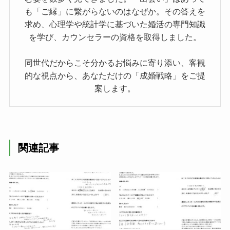
も「ご縁」に繋がらないのはなぜか。その答えを
求め、心理学や統計学に基づいた婚活の専門知識
を学び、カウンセラーの資格を取得しました。
同世代だからこそ分かるお悩みに寄り添い、客観
的な視点から、あなただけの「成婚戦略」をご提
案します。
関連記事