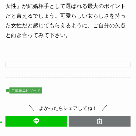
女性」が結婚相手として選ばれる最大のポイント
だと言えるでしょう。可愛らしい女らしさを持っ
た女性だと感じてもらえるように、ご自分の欠点
と向き合ってみて下さい。
ご成婚エピソード
よかったらシェアしてね！