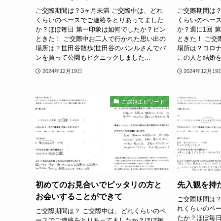
ご交際期間は？3ヶ月未満 ご交際中は、どれ
ご交際期間は？
くらいのペースでご連絡をとりあってました
くらいのペー
か？ほぼ毎日 第一印象は如何でしたか？ピン
か？週に1回 
ときた！ ご交際中お二人で行かれた思い出の
ときた！ ご交
場所は？世田谷散歩(世田谷のパンルさんでパ
場所は？コロ
ンを買って公園もピクニックしました...
この人と結婚を
2024年12月19日
2024年12月19
ご成婚エピソード
初めてのお見合いでピッタリの方と
先入観を持
お会いすることができて
ご交際期間は？
れくらいのペ
ご交際期間は？ ご交際中は、どれくらいのペ
たか？ほぼ毎日
ースでご連絡をとりあってましたか？ほぼ毎