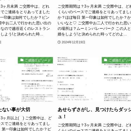
3ヶ月未満 ご交際中は、どれ
ご交際期間は？3ヶ月未満 ご交際中は、ど
スでご連絡をとりあってました
くらいのペースでご連絡をとりあってまし
第一印象は如何でしたか？ピン
か？ほぼ毎日 第一印象は如何でしたか？
際中お二人で行かれた思い出の
いいなと♡ ご交際中お二人で行かれた思
ナなので越谷近くのレストラン
の場所は？ムーミンバレーパーク この人
しよう!と決められた時...
婚をしよう!と決められた時ってどのよ...
日
2024年12月19日
ご成婚エピソード
ご成婚エピソ
たない事が大切
あせらずさがし、見つけたらダッ
ュ！
3ヶ月以上( ) ご交際中は、ど
ースでご連絡をとりあってまし
ご交際期間は？3ヶ月未満 ご交際中は、ど
 第一印象は如何でしたか？ピ
くらいのペースでご連絡をとりあってまし