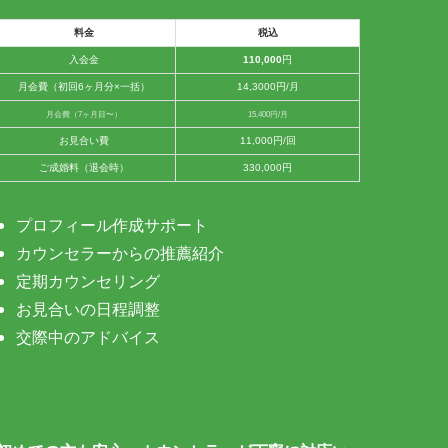
料金
税込
入会金
110,000
円
月会費（初回6ヶ月分×一括）
14,3000円/月
月会費（7ヶ月目〜）
15,400円/月
お見合い費
11,000円/回
ご成婚料（退会時）
330,000円
プロフィール作成サポート
カウンセラーからの推薦紹介
定期カウンセリング
お見合いの日程調整
交際中のアドバイス