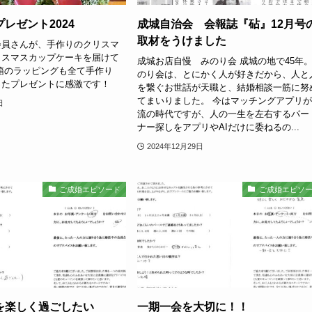
レゼント2024
成城自治会 会報誌『砧』12月号
取材をうけました
会員さんが、手作りのクリスマ
リスマスカップケーキを届けて
成城お店自慢 みのり会 成城の地で45年
箱のラッピングも全て手作り
のり会は、とにかく人が好きだから、人と
ったプレゼントに感激です！
を繋ぐお世話が天職と、結婚相談一筋に努
てまいりました。 今はマッチングアプリ
日
流の時代ですが、人の一生を左右するパー
ナー探しをアプリやAIだけに委ねるの...
2024年12月29日
ご成婚エピソード
ご成婚エピソ
を楽しく過ごしたい
一期一会を大切に！！