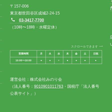
〒157-006
東京都世田谷区成城2-24-15
03-3417-7700
（10時〜18時・水曜定休）
スクロールできます
営業時間
月
火
水
木
金
土
日祝
10:00〜18:00
●
●
×
●
●
●
●
運営会社：株式会社みのり会
（法人番号：
9010901011763
・国税庁「法人番号
公表サイト」）