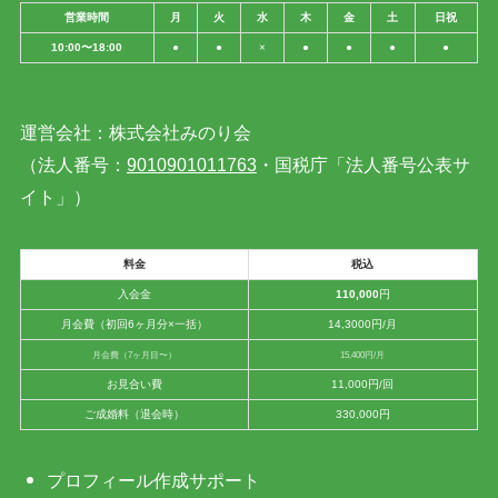
営業時間
月
火
水
木
金
土
日祝
10:00〜18:00
●
●
×
●
●
●
●
運営会社：株式会社みのり会
（法人番号：
9010901011763
・国税庁「法人番号公表サ
イト」）
料金
税込
入会金
110,000
円
月会費（初回6ヶ月分×一括）
14,3000円/月
月会費（7ヶ月目〜）
15,400円/月
お見合い費
11,000円/回
ご成婚料（退会時）
330,000円
プロフィール作成サポート