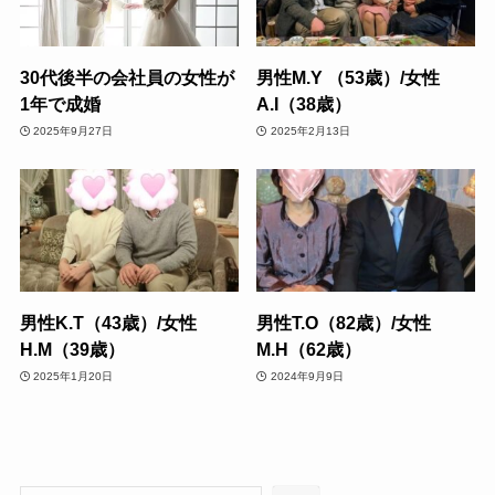
30代後半の会社員の女性が
男性M.Y （53歳）/女性
1年で成婚
A.I（38歳）
2025年9月27日
2025年2月13日
男性K.T（43歳）/女性
男性T.O（82歳）/女性
H.M（39歳）
M.H（62歳）
2025年1月20日
2024年9月9日