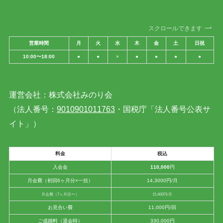
スクロールできます
営業時間
月
火
水
木
金
土
日祝
10:00〜18:00
●
●
×
●
●
●
●
運営会社：株式会社みのり会
（法人番号：
9010901011763
・国税庁「法人番号公表サ
イト」）
料金
税込
入会金
110,000
円
月会費（初回6ヶ月分×一括）
14,3000円/月
月会費（7ヶ月目〜）
15,400円/月
お見合い費
11,000円/回
ご成婚料（退会時）
330,000円