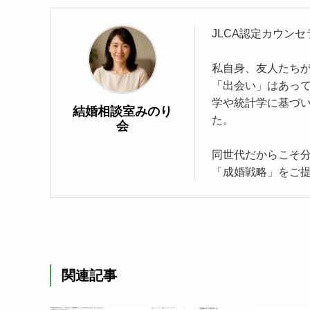
JLCA認定カウンセ
私自身、友人たち
「出会い」はあっ
学や統計学に基づ
結婚相談室みのり
た。
会
同世代だからこそ
「成婚戦略」をご
関連記事