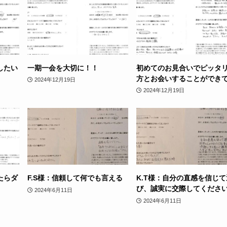
したい
一期一会を大切に！！
初めてのお見合いでピッタ
方とお会いすることができ
2024年12月19日
2024年12月19日
たらダ
F.S様：信頼して何でも言える
K.T様：自分の直感を信じて
び、誠実に交際してくださ
2024年6月11日
2024年6月11日