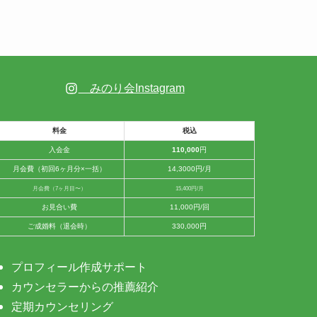
みのり会Instagram
料金
税込
入会金
110,000
円
月会費（初回6ヶ月分×一括）
14,3000円/月
月会費（7ヶ月目〜）
15,400円/月
お見合い費
11,000円/回
ご成婚料（退会時）
330,000円
プロフィール作成サポート
カウンセラーからの推薦紹介
定期カウンセリング