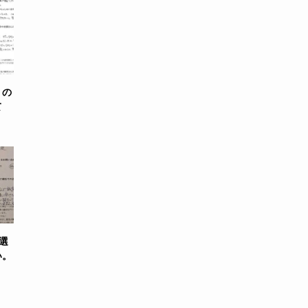
リの
て
選
い。