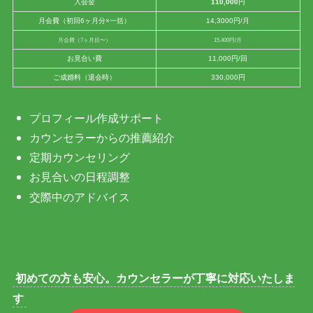
入会金
110,000
円
月会費（初回6ヶ月分×一括）
14,3000円/月
月会費（7ヶ月目〜）
15,400円/月
お見合い費
11,000円/回
ご成婚料（退会時）
330,000円
プロフィール作成サポート
カウンセラーからの推薦紹介
定期カウンセリング
お見合いの日程調整
交際中のアドバイス
初めての方も安心。カウンセラーが丁寧に対応いたしま
す