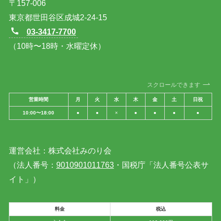
〒157-006
東京都世田谷区成城2-24-15
03-3417-7700
（10時〜18時・水曜定休）
スクロールできます
営業時間
月
火
水
木
金
土
日祝
10:00〜18:00
●
●
×
●
●
●
●
運営会社：株式会社みのり会
（法人番号：
9010901011763
・国税庁「法人番号公表サ
イト」）
料金
税込