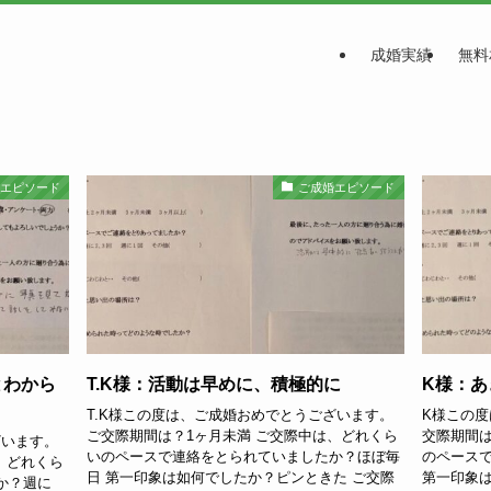
成婚実績
無料
婚エピソード
ご成婚エピソード
とわから
T.K様：活動は早めに、積極的に
K様：あ
T.K様この度は、ご成婚おめでとうございます。
K様この度
ご交際期間は？1ヶ月未満 ご交際中は、どれくら
交際期間は
ざいます。
いのペースで連絡をとられていましたか？ほぼ毎
のペース
、どれくら
日 第一印象は如何でしたか？ピンときた ご交際
第一印象は
か？週に