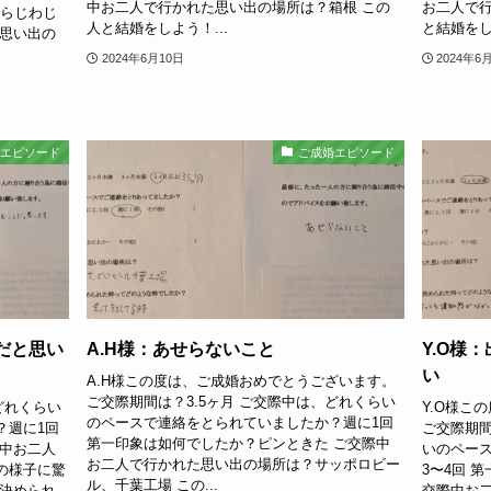
中お二人で行かれた思い出の場所は？箱根 この
お二人で行
からじわじ
人と結婚をしよう！...
と結婚をし
た思い出の
2024年6月10日
2024年6
婚エピソード
ご成婚エピソード
だと思い
A.H様：あせらないこと
Y.O様
い
A.H様この度は、ご成婚おめでとうございます。
ご交際期間は？3.5ヶ月 ご交際中は、どれくらい
どれくらい
Y.O様こ
のペースで連絡をとられていましたか？週に1回
？週に1回
ご交際期間
第一印象は如何でしたか？ピンときた ご交際中
際中お二人
いのペー
お二人で行かれた思い出の場所は？サッポロビー
の様子に驚
3〜4回 
ル、千葉工場 この...
と決められ
交際中お