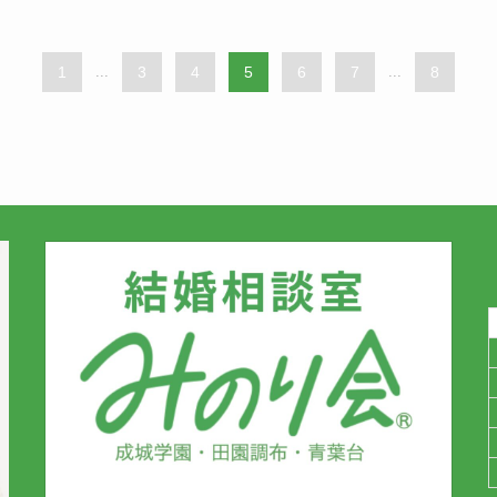
1
...
3
4
5
6
7
...
8