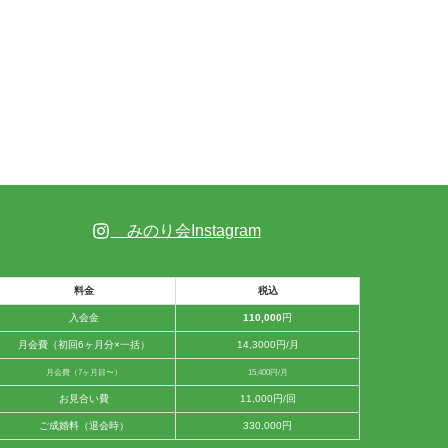
みのり会Instagram
料金
税込
入会金
110,000
円
月会費（初回6ヶ月分×一括）
14,3000円/月
月会費（7ヶ月目〜）
15,400円/月
お見合い費
11,000円/回
ご成婚料（退会時）
330,000円