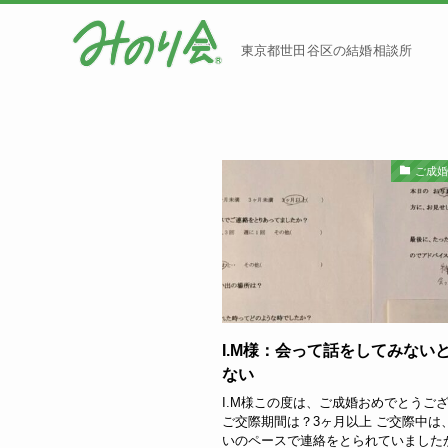
東京都世田谷区の結婚相談所
ご成
I.M様：会って話をしてみない
ない
I.M様この度は、ご成婚おめでとうご
ご交際期間は？3ヶ月以上 ご交際中は
いのペースで連絡をとられていました