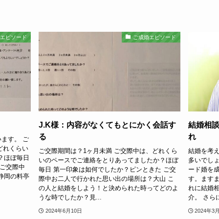
婚エピソード
ご成婚エピソード
J.K様：内容がなくてもとにかく会話す
結婚相
る
れ
ます。 ご
どれくらい
ご交際期間は？1ヶ月未満 ご交際中は、どれくら
結婚を考
？ほぼ毎日
いのペースでご連絡をとりあってましたか？ほぼ
多いでし
 ご交際中
毎日 第一印象は如何でしたか？ピンときた ご交
ード婚を
静岡の料亭
際中お二人で行かれた思い出の場所は？大山 こ
す。ます
の人と結婚をしよう！と決められた時ってどのよ
れに結婚
うな時でしたか？見...
介。 さらに
2024年6月10日
2024年3