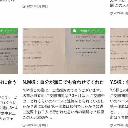
園 この人と
2024年6月10日
2024年6
婚エピソード
ご成婚エピソード
分に合う
N.M様：自分が無口でも合わせてくれた
Y.S様
N.M様この度は、ご成婚おめでとうございます。
Y.S様こ
名前水野直司 ご交際期間は？3ヶ月以上 ご交際中
ご交際期間
ます。 ご
は、どれくらいのペースで連絡をとられていまし
いのペー
どれくらい
たか？週に3,4回 第一印象は如何でしたか？普通
第一印象
週に3〜4
ご交際中お二人で行かれた思い出の場所は？銀座
と。。。 
交際中お二
この人と結婚を...
所は？青島
のカフェ
2024年6月10日
2024年6