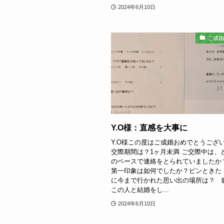
2024年6月10日
ご成
Y.O様：直感を大事に
Y.O様この度はご成婚おめでとうござい
交際期間は？1ヶ月未満 ご交際中は、
のペースで連絡をとられていましたか
第一印象は如何でしたか？ピンときた
に今まで行かれた思い出の場所は？ 
この人と結婚をし...
2024年6月10日