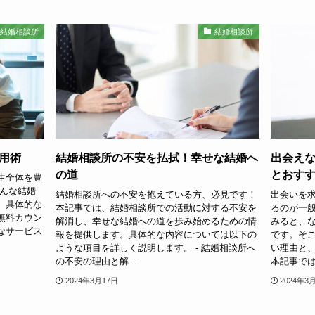
結婚相談所
結婚相談所
用術
結婚相談所の不安を払拭！幸せな結婚へ
出会え
の道
とおすす
生全体を豊
そんな結婚
結婚相談所への不安を抱えている方、必見です！
出会いを
、具体的な
本記事では、結婚相談所での活動に対する不安を
るのが一
無料カウン
解消し、幸せな結婚への道を歩み始めるための情
みると、
なサービス
報を提供します。具体的な内容については以下の
です。そ
ような項目を詳しく説明します。 - 結婚相談所へ
い理由と
の不安の理由と解...
本記事では、
2024年3月17日
2024年3