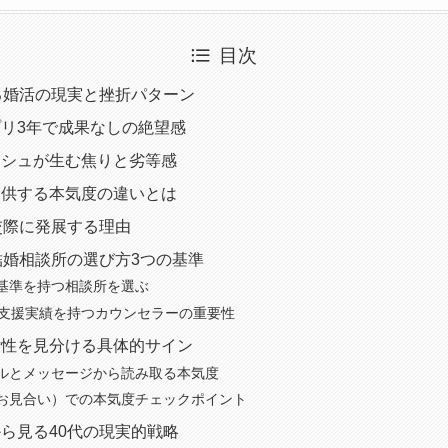
目次
る婚活の現実と挫折パターン
リ3年で成果なしの絶望感
ッシュが生む焦りと劣等感
提供する本気度の違いとは
交際に発展する理由
結婚相談所の選び方3つの基準
基準を持つ相談所を選ぶ
活支援実績を持つカウンセラーの重要性
女性を見分ける具体的サイン
ルとメッセージから読み取る本気度
お見合い）での本気度チェックポイント
ら見る40代の現実的戦略