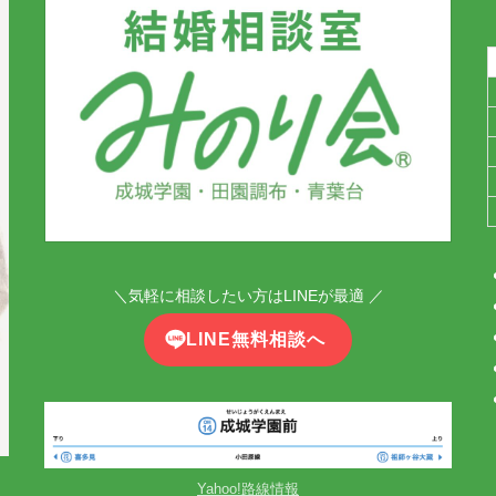
＼気軽に相談したい方はLINEが最適 ／
LINE無料相談へ
Yahoo!路線情報