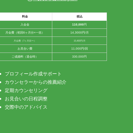
料金
税込
入会金
110,000
円
月会費（初回6ヶ月分×一括）
14,3000円/月
月会費（7ヶ月目〜）
15,400円/月
お見合い費
11,000円/回
ご成婚料（退会時）
330,000円
プロフィール作成サポート
カウンセラーからの推薦紹介
定期カウンセリング
お見合いの日程調整
交際中のアドバイス