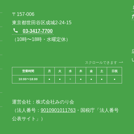
〒157-006
東京都世田谷区成城2-24-15
03-3417-7700
（10時〜18時・水曜定休）
スクロールできます
営業時間
月
火
水
木
金
土
日祝
10:00〜18:00
●
●
×
●
●
●
●
運営会社：株式会社みのり会
（法人番号：
9010901011763
・国税庁「法人番号
公表サイト」）